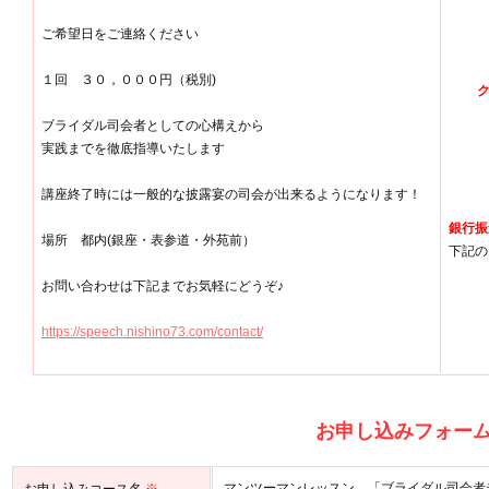
ご希望日をご連絡ください
１回 ３０，０００円（税別)
ブライダル司会者としての心構えから
実践までを徹底指導いたします
講座終了時には一般的な披露宴の司会が出来るようになります！
銀行振
場所 都内(銀座・表参道・外苑前）
下記の
お問い合わせは下記までお気軽にどうぞ♪
https://speech.nishino73.com/contact/
お申し込みフォー
マンツーマンレッスン 「ブライダル司会者
お申し込みコース名
※